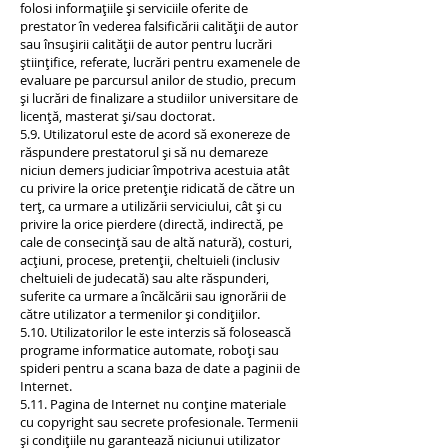
folosi informațiile și serviciile oferite de
prestator în vederea falsificării calității de autor
sau însușirii calității de autor pentru lucrări
științifice, referate, lucrări pentru examenele de
evaluare pe parcursul anilor de studio, precum
și lucrări de finalizare a studiilor universitare de
licență, masterat și/sau doctorat.
5.9. Utilizatorul este de acord să exonereze de
răspundere prestatorul și să nu demareze
niciun demers judiciar împotriva acestuia atât
cu privire la orice pretenție ridicată de către un
terț, ca urmare a utilizării serviciului, cât și cu
privire la orice pierdere (directă, indirectă, pe
cale de consecință sau de altă natură), costuri,
acțiuni, procese, pretenții, cheltuieli (inclusiv
cheltuieli de judecată) sau alte răspunderi,
suferite ca urmare a încălcării sau ignorării de
către utilizator a termenilor și condițiilor.
5.10. Utilizatorilor le este interzis să folosească
programe informatice automate, roboți sau
spideri pentru a scana baza de date a paginii de
Internet.
5.11. Pagina de Internet nu conține materiale
cu copyright sau secrete profesionale. Termenii
și condițiile nu garantează niciunui utilizator