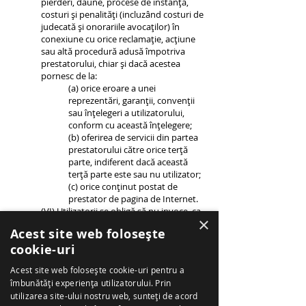
pierderi, daune, procese de instanță,
costuri și penalități (incluzând costuri de
judecată și onorariile avocaților) în
conexiune cu orice reclamație, acțiune
sau altă procedură adusă împotriva
prestatorului, chiar și dacă acestea
pornesc de la:
(a) orice eroare a unei
reprezentări, garanții, convenții
sau înțelegeri a utilizatorului,
conform cu această înțelegere;
(b) oferirea de servicii din partea
prestatorului către orice terță
parte, indiferent dacă această
terță parte este sau nu utilizator;
(c) orice conținut postat de
prestator de pagina de Internet.
(VI) Utilizatorii se obligă să nu invoce, ca
×
temei al încălcării termenilor și
Acest site web folosește
condițiilor sau a utilizării cu rea-credință
cookie-uri
a serviciilor și informațiilor obținute de
la prestator, un interes public sau un
Acest site web folosește cookie-uri pentru a
orice alt concept similar.
îmbunătăți experiența utilizatorului. Prin
(VII) Utilizatorul înțelege și se obligă să
utilizarea site-ului nostru web, sunteți de acord
nu publice sau să distribuie prin mass-