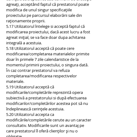
agreați, acceptând faptul că prestatorul poate
modifica de unul singur specificațiile
proiectului pe parcursul elaborării sale din
raționamente proprii.
5.17 Utilizatorul întelege si acceptă faptul că
modificarea proiectului, dacă acest lucru a fost
agreat inițial, se va face doar dupa achitarea
integrală a acestuia.
5.18 Utilizatorul acceptă că poate cere
modificarea/completarea materialelor primite
doar în primele 7 zile calendaristice de la
momentul primirii proiectului, o singura dată.
În caz contrar prestatorul va refuza
completarea/modificarea respectivelor
materiale.
5.19 Utilizatorul acceptă că
modificarile/completările reprezintă opera
subiectivă a prestatorului si după efectuarea
modificarilor/completărilor acestea pot să nu
îndeplinească cerințele acestuia.
5.20 Utilizatorul accepta ca
modificările/completările cerute au un caracter
consultativ. Modificarile sunt un avantaj pe
care prestatorul îl oferă clienților și nu o
obligație.