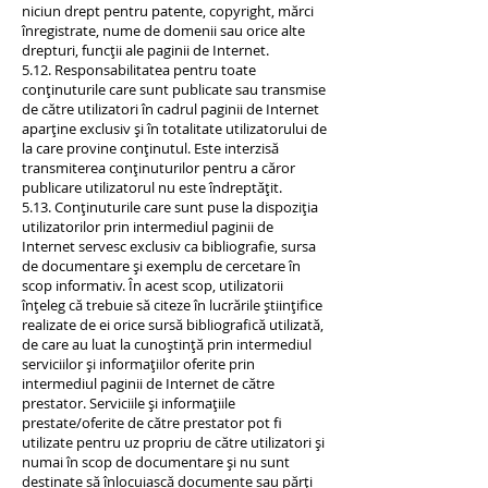
niciun drept pentru patente, copyright, mărci
înregistrate, nume de domenii sau orice alte
drepturi, funcții ale paginii de Internet.
5.12. Responsabilitatea pentru toate
conținuturile care sunt publicate sau transmise
de către utilizatori în cadrul paginii de Internet
aparține exclusiv și în totalitate utilizatorului de
la care provine conținutul. Este interzisă
transmiterea conținuturilor pentru a căror
publicare utilizatorul nu este îndreptățit.
5.13. Conținuturile care sunt puse la dispoziția
utilizatorilor prin intermediul paginii de
Internet servesc exclusiv ca bibliografie, sursa
de documentare și exemplu de cercetare în
scop informativ. În acest scop, utilizatorii
înțeleg că trebuie să citeze în lucrările științifice
realizate de ei orice sursă bibliografică utilizată,
de care au luat la cunoștință prin intermediul
serviciilor și informațiilor oferite prin
intermediul paginii de Internet de către
prestator. Serviciile și informațiile
prestate/oferite de către prestator pot fi
utilizate pentru uz propriu de către utilizatori și
numai în scop de documentare și nu sunt
destinate să înlocuiască documente sau părți