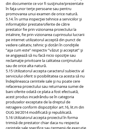
din documente ce vor fi susținute/prezentate
în fața unor terțe persoane sau pentru
promovarea unui examen de orice natură.
5.14. În urma inspecției tehnice a serviciilor și
informațiilor prestate/oferite de către
prestator fie prin vizionarea proiectului la
intalnire, fie prin vizionarea cuprinsului lucrarii
pe internet utilizatorul acceptă din punct de
vedere calitativ, tehnic și dotări în condițiile
”așa cum este” respectiv ”văzut și acceptat” și
se angajează să nu facă nicio opoziție sau
reclamație privitoare la calitatea conținutului
sau de orice alta natură.
5.15 Utilizatorul accepta caracterul subiectiv al
serviciului oferit si posibilitatea ca acesta să nu
îndeplineasca cerintele sale și nu poate cere
refacerea proiectului sau returnarea sumei de
bani oferite odată ce plata a fost efectuată,
acest produs incadrându-se în categoria
produselor exceptate de la dreptul de
retragere conform dispozițiilor art.16, lit.m din
OUG 34/2014 modificată și republicată.
5.16 Utilizatorul accepta proiectul în forma
trimisă de prestator chiar daca nu respecta
cerințele sale specifice sau termenii de execuție