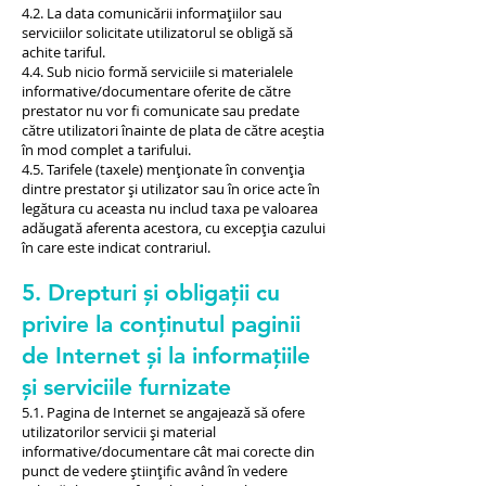
4.2. La data comunicării informațiilor sau
serviciilor solicitate utilizatorul se obligă să
achite tariful.
4.4. Sub nicio formă serviciile si materialele
informative/documentare oferite de către
prestator nu vor fi comunicate sau predate
către utilizatori înainte de plata de către aceștia
în mod complet a tarifului.
4.5. Tarifele (taxele) menționate în convenția
dintre prestator și utilizator sau în orice acte în
legătura cu aceasta nu includ taxa pe valoarea
adăugată aferenta acestora, cu excepția cazului
în care este indicat contrariul.
5. Drepturi și obligații cu
privire la conținutul paginii
de Internet și la informațiile
și serviciile furnizate
5.1. Pagina de Internet se angajează să ofere
utilizatorilor servicii și material
informative/documentare cât mai corecte din
punct de vedere științific având în vedere