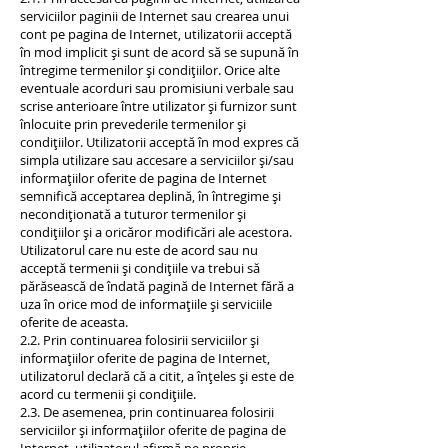
serviciilor paginii de Internet sau crearea unui
cont pe pagina de Internet, utilizatorii acceptă
în mod implicit și sunt de acord să se supună în
întregime termenilor și condițiilor. Orice alte
eventuale acorduri sau promisiuni verbale sau
scrise anterioare între utilizator și furnizor sunt
înlocuite prin prevederile termenilor și
condițiilor. Utilizatorii acceptă în mod expres că
simpla utilizare sau accesare a serviciilor și/sau
informațiilor oferite de pagina de Internet
semnifică acceptarea deplină, în întregime și
necondiționată a tuturor termenilor și
condițiilor și a oricăror modificări ale acestora.
Utilizatorul care nu este de acord sau nu
acceptă termenii și condițiile va trebui să
părăsească de îndată pagină de Internet fără a
uza în orice mod de informațiile și serviciile
oferite de aceasta.
2.2. Prin continuarea folosirii serviciilor și
informațiilor oferite de pagina de Internet,
utilizatorul declară că a citit, a înțeles și este de
acord cu termenii și condițiile.
2.3. De asemenea, prin continuarea folosirii
serviciilor și informațiilor oferite de pagina de