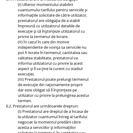
(I) Ulterior momentului stabilirii
cuantumului tarifului pentru serviciile și
informațiile solicitate de către utilizator,
prestatorul are obligația de a stabili
împreună cu utilizatorul detaliile de
execuție și să înștiințeze utilizatorul cu
privire la termenul de livrare.
(II) În cazul în care din motive
independente de voința sa serviciile nu
pot fi livrate în termenul, cantitatea sau
calitatea stabilitate, prestatorul va
informa utilizatorul cu privire la acest
aspect și îl va ține la curent cu stadiul
execuției.
(III) Prestatorul poate prelungi termenul
de execuție din raționamente proprii
dar este obligat să îl înștiințeze pe
utilizator cu privire la prelungirea acestui
termen.
6.2. Prestatorul are următoarele drepturi:
(I) Prestatorul are dreptul de a încasa de
la utilizator cuantumul întreg al tarifului
negociat la momentul predării către
acesta a serviciilor și informațiilor
solicitate la termenul, în cantitatea sau