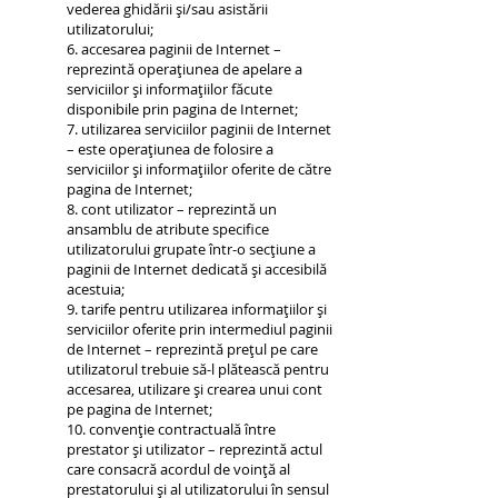
vederea ghidării și/sau asistării
utilizatorului;
6. accesarea paginii de Internet –
reprezintă operațiunea de apelare a
serviciilor și informațiilor făcute
disponibile prin pagina de Internet;
7. utilizarea serviciilor paginii de Internet
– este operațiunea de folosire a
serviciilor și informațiilor oferite de către
pagina de Internet;
8. cont utilizator – reprezintă un
ansamblu de atribute specifice
utilizatorului grupate într-o secțiune a
paginii de Internet dedicată și accesibilă
acestuia;
9. tarife pentru utilizarea informațiilor și
serviciilor oferite prin intermediul paginii
de Internet – reprezintă prețul pe care
utilizatorul trebuie să-l plătească pentru
accesarea, utilizare și crearea unui cont
pe pagina de Internet;
10. convenție contractuală între
prestator și utilizator – reprezintă actul
care consacră acordul de voință al
prestatorului și al utilizatorului în sensul