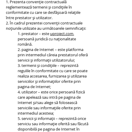
1. Prezenta convenție contractuală
reglementează termenii și condițiile în
conformitate cu care se desfășoară relațiile
între prestator și utilizator.
2. În cadrul prezentei convenții contractuale
noțiunile utilizate au următoarele semnificații:
1. prestator – este
uproiect.com
,
persoană juridică cu naționalitate
română.
2. pagina de Internet – este platforma
prin intermediul căreia prestatorul oferă
servicii și informații utilizatorului;
3. termenii și condițiile – reprezintă
regulile în conformitate cu care se poate
realiza accesarea, furnizarea și utilizarea
serviciilor și informațiilor oferite prin
pagina de Internet;
4. utilizator – este orice persoană fizică
care apelează sau intră pe pagina de
Internet și/sau alege să folosească
serviciile sau informațiile oferite prin
intermediul acesteia;
5. servicii și informații – reprezintă orice
serviciu sau informație oferită sau făcută
disponibilă pe pagina de Internet în