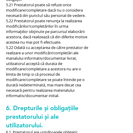
5.21 Prestatorul poate să refuze orice
modificare/completare dacă nu o considera
necesară din punctul său personal de vedere.
5.22 Prestatorul poate renunța la realizarea
modificărilor/completărilor în urma
informațiilor obținute pe parcursul elaborării
acestora, dacă realizează că din diferite motive
acestea nu mai pot fi efectuate.
5.22 Odată cu acceptarea de către prestator de
realizare a unor modificări/completări ale
marialului informativ/documentar livrat,
utilizatorul acceptă că durata de
modificare/completare a acestora nu are o
limita de timp si că procesul de
modificare/completare se poate întinde pe o
durată nedeterminată, mai mare decat cea
necesară pentru realizarea materialului
informativ/documentar initial.
6. Drepturile și obligațiile
prestatorului și ale
utilizatorului.
6.1. Prestatorul are următoarele obligații: