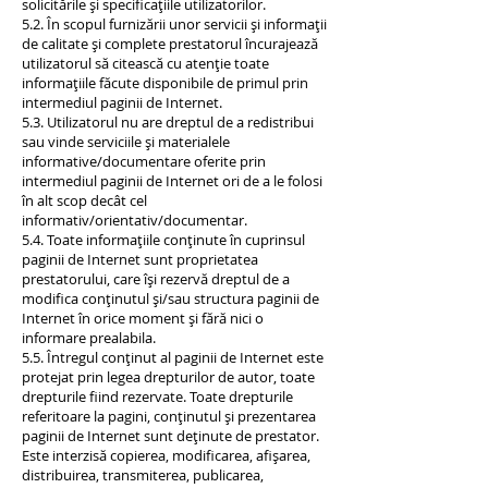
solicitările și specificațiile utilizatorilor.
5.2. În scopul furnizări
i
unor servicii și informații
de calitate și complete prestatorul încurajează
utilizatorul să citească cu atenție toate
informațiile făcute disponibile de primul prin
intermediul paginii de Internet.
5.3. Utilizatorul nu are dreptul de a redistribui
sau vinde serviciile și materialele
informative/documentare oferite prin
intermediul paginii de Internet ori de a le folosi
în alt scop decât cel
informativ/orientativ/documentar.
5.4. Toate informațiile conținute în cuprinsul
paginii de Internet sunt proprietatea
prestatorului, care își rezervă dreptul de a
modifica conținutul și/sau structura paginii de
Internet în orice moment și fără nici o
informare prealabila.
5.5. Întregul conținut al paginii de Internet este
protejat prin legea drepturilor de autor, toate
drepturile fiind rezervate. Toate drepturile
referitoare la pagini, conținutul și prezentarea
paginii de Internet sunt deținute de prestator.
Este interzisă copierea, modificarea, afișarea,
distribuirea, transmiterea, publicarea,