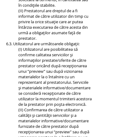
în condițiile stabilite.
(II) Prestatorul are dreptul de a fi
informat de către utilizator din timp cu
privire la orice situație care ar putea
întârzia executarea de către acesta din
urmă a obligaților asumate față de
prestator.
6.3. Utilizatorul are următoarele obligații:
(I) Utilizatorul are posibilitatea să
confirme calitatea serviciilor și
informațiilor prestate/oferite de către
prestator oricând după recepționarea
unui “preview” sau după vizionarea
materialelor la o întalnire cu un
reprezentant al prestatorului. Serviciile
și materialele informative/documentare
se consideră recepționate de către
utilizator la momentul trimiterii acestora
de la prestator prin poșta electronică.
(II) Confirmarea de către utilizator a
calității și cantității serviciilor și a
materialelor informative/documentare
furnizate de către prestator după
recepționarea unui “preview” sau după