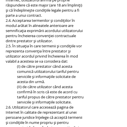
Internet, utilizatorul afirmă pe proprie
răspundere că este major (are 18 ani împliniți)
și că îndeplinește condițiile legale pentru a fi
parte a unui contract.
2.4. Acceptarea termenilor și condițiilor în
modul arătat în alineatele anterioare are
semnificația exprimării acordului utilizatorului
pentru încheierea convenției contractuale
dintre prestator și utilizator.
2.5. În situația în care termenii și condițiile vor
reprezenta convenția între prestator și
utilizator acordul privind încheierea în mod
valabil a acesteia se va considera dat:
(I) de către prestator când acesta
comunică utilizatorului tariful pentru
serviciile și informațiile solicitate de
acesta din urmă.
(II) de către utilizator când acesta
confirmă în scris că este de acord cu
tariful propus de către prestator pentru
serviciile și informațiile solicitate.
2.6. Utilizatorul care accesează pagina de
Internet în calitate de reprezentant al unei
persoane juridice înțelege că acceptă termenii
și condițiile în nume propriu și pentru