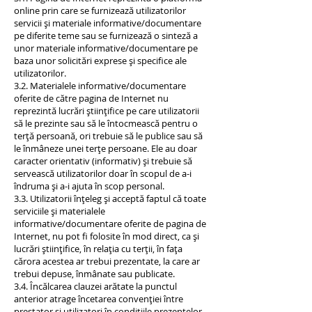
online prin care se furnizează utilizatorilor
servicii și materiale informative/documentare
pe diferite teme sau se furnizează o sinteză a
unor materiale informative/documentare pe
baza unor solicitări exprese și specifice ale
utilizatorilor.
3.2. Materialele informative/documentare
oferite de către pagina de Internet nu
reprezintă lucrări științifice pe care utilizatorii
să le prezinte sau să le întocmească pentru o
terță persoană, ori trebuie să le publice sau să
le înmâneze unei terțe persoane. Ele au doar
caracter orientativ (informativ) și trebuie să
servească utilizatorilor doar în scopul de a-i
îndruma și a-i ajuta în scop personal.
3.3. Utilizatorii înțeleg și acceptă faptul că toate
serviciile și materialele
informative/documentare oferite de pagina de
Internet, nu pot fi folosite în mod direct, ca și
lucrări științifice, în relația cu terții, în fața
cărora acestea ar trebui prezentate, la care ar
trebui depuse, înmânate sau publicate.
3.4. Încălcarea clauzei arătate la punctul
anterior atrage încetarea convenției între
prestator și utilizatori în condițiile prezentelor