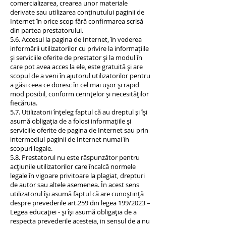
comercializarea, crearea unor materiale
derivate sau utilizarea conținutului paginii de
Internet în orice scop fără confirmarea scrisă
din partea prestatorului.
5.6. Accesul la pagina de Internet, în vederea
informării utilizatorilor cu privire la informațiile
și serviciile oferite de prestator și la modul în
care pot avea acces la ele, este gratuită și are
scopul de a veni în ajutorul utilizatorilor pentru
a găsi ceea ce doresc în cel mai ușor și rapid
mod posibil, conform cerințelor și necesităților
fiecăruia.
5.7. Utilizatorii înțeleg faptul că au dreptul și își
asumă obligația de a folosi informațiile și
serviciile oferite de pagina de Internet sau prin
intermediul paginii de Internet numai în
scopuri legale.
5.8. Prestatorul nu este răspunzător pentru
acțiunile utilizatorilor care încalcă normele
legale în vigoare privitoare la plagiat, drepturi
de autor sau altele asemenea. În acest sens
utilizatorul își asumă faptul că are cunoștință
despre prevederile art.259 din legea 199/2023 –
Legea educației - și își asumă obligația de a
respecta prevederile acesteia, in sensul de a nu