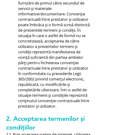
furnizării de primul către secundul de
servicii și materiale
informative/documentare. Convenția
contractuală între prestator și utilizator
poate îmbrăca și o formă scrisă distinctă
de prezentele termeni și condiții. În
situația în care o astfel de formă nu se
concretizează, acceptarea de către
utilizator a prezentelor termeni și
condiții reprezintă manifestarea de
voință suficientă din partea ambelor
părți pentru încheierea convenției
contractuale între prestator și utilizator
în conformitate cu prevederile Legii
365/2002 privind comerțul electronic,
republicată, cu modificările și
completările ulterioare. Într-o astfel de
situație termenii și condițiile reprezintă
conținutul convenției contractuale între
prestator și utilizator.
2. Acceptarea termenilor și
condițiilor
2.1. Prin accesarea paginii de Internet, utilizarea