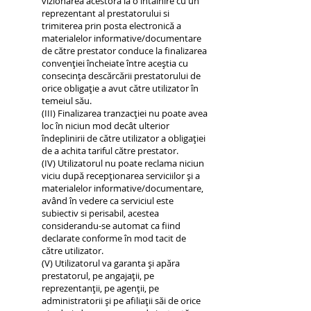
vizionarea acestora la o întâlnire cu un
reprezentant al prestatorului si
trimiterea prin posta electronică a
materialelor informative/documentare
de către prestator conduce la finalizarea
convenției încheiate între aceștia cu
consecința descărcării prestatorului de
orice obligație a avut către utilizator în
temeiul său.
(III) Finalizarea tranzacției nu poate avea
loc în niciun mod decât ulterior
îndeplinirii de către utilizator a obligației
de a achita tariful către prestator.
(IV) Utilizatorul nu poate reclama niciun
viciu după recepționarea serviciilor și a
materialelor informative/documentare,
având în vedere ca serviciul este
subiectiv si perisabil, acestea
considerandu-se automat ca fiind
declarate conforme în mod tacit de
către utilizator.
(V) Utilizatorul va garanta și apăra
prestatorul, pe angajații, pe
reprezentanții, pe agenții, pe
administratorii și pe afiliații săi de orice