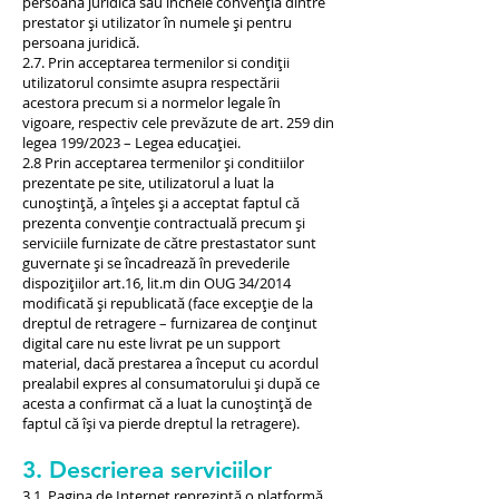
persoana juridică sau încheie convenția dintre
prestator și utilizator în numele și pentru
persoana juridică.
2.7. Prin acceptarea termenilor si condiții
utilizatorul consimte asupra respectării
acestora precum si a normelor legale în
vigoare, respectiv cele prevăzute de art. 259 din
legea 199/2023 – Legea educației.
2.8 Prin acceptarea termenilor și conditiilor
prezentate pe site, utilizatorul a luat la
cunoștință, a înțeles și a acceptat faptul că
prezenta convenție contractuală precum și
serviciile furnizate de către prestastator sunt
guvernate și se încadrează în prevederile
dispozițiilor art.16, lit.m din OUG 34/2014
modificată și republicată (face excepție de la
dreptul de retragere – furnizarea de conținut
digital care nu este livrat pe un support
material, dacă prestarea a început cu acordul
prealabil expres al consumatorului și după ce
acesta a confirmat că a luat la cunoștință de
faptul că își va pierde dreptul la retragere).
3. Descrierea serviciilor
3.1. Pagina de Internet reprezintă o platformă