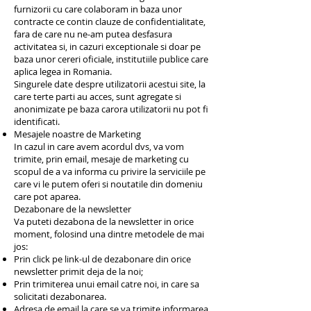
furnizorii cu care colaboram in baza unor
contracte ce contin clauze de confidentialitate,
fara de care nu ne-am putea desfasura
activitatea si, in cazuri exceptionale si doar pe
baza unor cereri oficiale, institutiile publice care
aplica legea in Romania.
Singurele date despre utilizatorii acestui site, la
care terte parti au acces, sunt agregate si
anonimizate pe baza carora utilizatorii nu pot fi
identificati.
Mesajele noastre de Marketing
In cazul in care avem acordul dvs, va vom
trimite, prin email, mesaje de marketing cu
scopul de a va informa cu privire la serviciile pe
care vi le putem oferi si noutatile din domeniu
care pot aparea.
Dezabonare de la newsletter
Va puteti dezabona de la newsletter in orice
moment, folosind una dintre metodele de mai
jos:
Prin click pe link-ul de dezabonare din orice
newsletter primit deja de la noi;
Prin trimiterea unui email catre noi, in care sa
solicitati dezabonarea.
Adresa de email la care se va trimite informarea