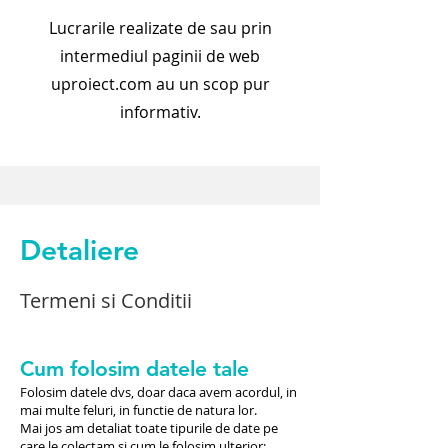
Lucrarile realizate de sau prin
intermediul paginii de web
uproiect.com au un scop pur
informativ.
Detaliere
Termeni si Conditii
Cum folosim datele tale
​Folosim datele dvs, doar daca avem acordul, in
mai multe feluri, in functie de natura lor.
Mai jos am detaliat toate tipurile de date pe
care le colectam si cum le folosim ulterior: