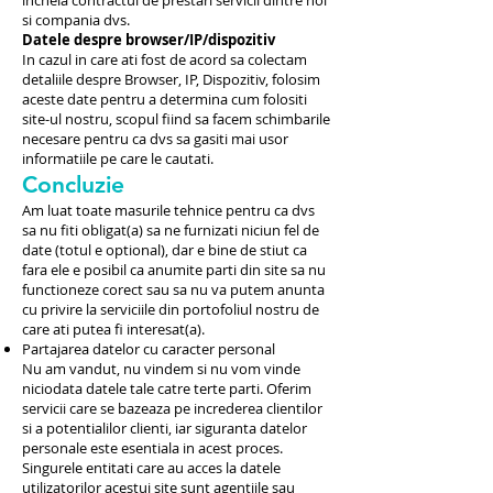
incheia contractul de prestari servicii dintre noi
si compania dvs.
Datele despre browser/IP/dispozitiv
In cazul in care ati fost de acord sa colectam
detaliile despre Browser, IP, Dispozitiv, folosim
aceste date pentru a determina cum folositi
site-ul nostru, scopul fiind sa facem schimbarile
necesare pentru ca dvs sa gasiti mai usor
informatiile pe care le cautati.
Concluzie
Am luat toate masurile tehnice pentru ca dvs
sa nu fiti obligat(a) sa ne furnizati niciun fel de
date (totul e optional), dar e bine de stiut ca
fara ele e posibil ca anumite parti din site sa nu
functioneze corect sau sa nu va putem anunta
cu privire la serviciile din portofoliul nostru de
care ati putea fi interesat(a).
Partajarea datelor cu caracter personal
Nu am vandut, nu vindem si nu vom vinde
niciodata datele tale catre terte parti. Oferim
servicii care se bazeaza pe increderea clientilor
si a potentialilor clienti, iar siguranta datelor
personale este esentiala in acest proces.
Singurele entitati care au acces la datele
utilizatorilor acestui site sunt agentiile sau